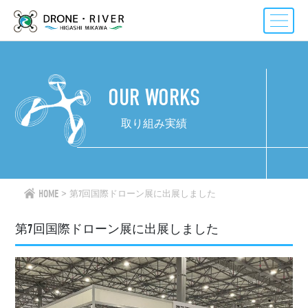
Skip
to
content
OUR WORKS
取り組み実績
HOME
第7回国際ドローン展に出展しました
第7回国際ドローン展に出展しました