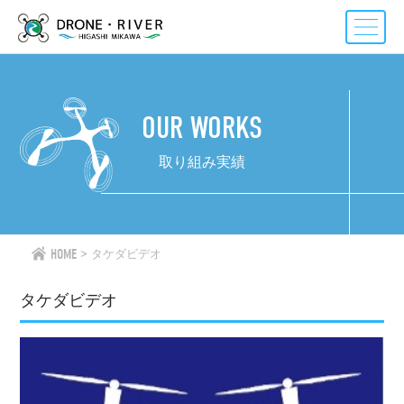
Skip
to
content
OUR WORKS
取り組み実績
HOME
タケダビデオ
タケダビデオ